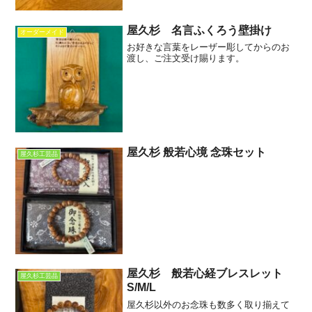
屋久杉 名言ふくろう壁掛け
オーダーメイド
お好きな言葉をレーザー彫してからのお
渡し、ご注文受け賜ります。
屋久杉 般若心境 念珠セット
屋久杉工芸品
屋久杉 般若心経ブレスレット
屋久杉工芸品
S/M/L
屋久杉以外のお念珠も数多く取り揃えて