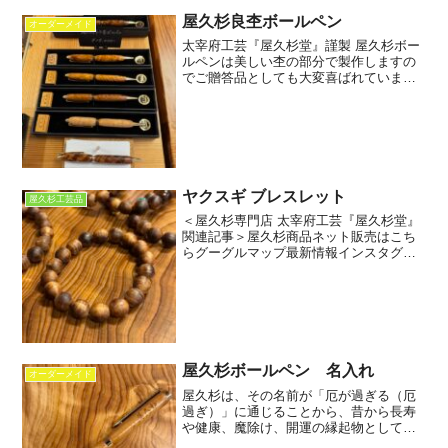
屋久杉良杢ボールペン
オーダーメイド
太宰府工芸『屋久杉堂』謹製 屋久杉ボー
ルペンは美しい杢の部分で製作しますの
でご贈答品としても大変喜ばれていま
す。【画像】詳しくはこちらをご覧くだ
さい。
ヤクスギ ブレスレット
屋久杉工芸品
＜屋久杉専門店 太宰府工芸『屋久杉堂』
関連記事＞屋久杉商品ネット販売はこち
らグーグルマップ最新情報インスタグラ
ムFacebookーインスタグラムのメッセー
ジでも直接お問い合わせ下さいー
屋久杉ボールペン 名入れ
オーダーメイド
屋久杉は、その名前が「厄が過ぎる（厄
過ぎ）」に通じることから、昔から長寿
や健康、魔除け、開運の縁起物として非
常に珍重されてきました。そのため、自