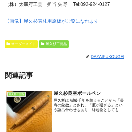
（株）太宰府工芸 担当 矢野 Tel:092-924-0127
【画像】屋久杉表札用原板がご覧になれます
オーダーメイド
屋久杉工芸品
DAZAIFUKOUGEI
関連記事
屋久杉良杢ボールペン
屋久杉工芸品
屋久杉は 樹齢千年を超えることから「長
寿の象徴」とされ、「厄が過ぎる」とい
う語呂合わせもあり、縁起物としても珍
重されています。 成長が非常に遅いため
年輪が密で、独特の美しい木目（杢目）
が現れます。特に「虎杢（とらもく）」
や「泡瘤（あわこぶ）...