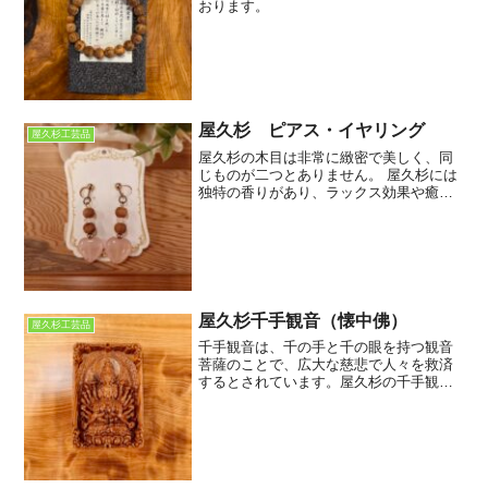
おります。
屋久杉 ピアス・イヤリング
屋久杉工芸品
屋久杉の木目は非常に緻密で美しく、同
じものが二つとありません。 屋久杉には
独特の香りがあり、ラックス効果や癒し
効果があると言われています。屋久杉は
非常に希少な素材ですので特別な価値が
あります。【画像】こちらの商品を詳し
くご覧になりたい方はこ...
屋久杉千手観音（懐中佛）
屋久杉工芸品
千手観音は、千の手と千の眼を持つ観音
菩薩のことで、広大な慈悲で人々を救済
するとされています。屋久杉の千手観音
は、屋久杉の美しい木目と千手観音の荘
厳な姿が融合した、非常に貴重なもので
す。屋久杉の千手観音は、その美しい姿
から、観賞用や信仰の対象...