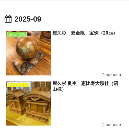
2025-09
屋久杉 双金龍 宝珠（20㎝）
屋久杉工芸品
2025.09.24
屋久杉 良杢 恵比寿大黒社（沼
オーダーメイド
山様）
2025.09.23