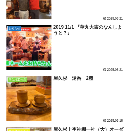
2025.03.21
2019 11/1 『華丸大吉のなんしよ
お知らせ
うと？』
2025.03.21
屋久杉 湯呑 2種
屋久杉工芸品
2025.03.18
屋久杉上杢神棚一社（大）オーダ
オーダーメイド