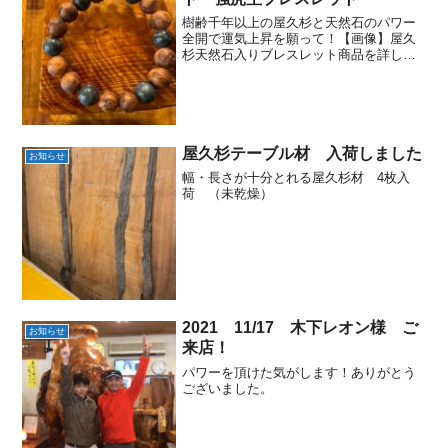
樹齢千年以上の屋久杉と天然石のパワー
全開で運気上昇を願って！【画像】屋久
杉天然石入りブレスレット商品を詳しく
ご覧になれます屋久杉最大の特徴 虎杢の
中でも希少な部位 強虎杢のみを使用し
たブレスレット屋久杉強虎杢ブレスレッ
ト 16・18㎜ （サ...
屋久杉テーブル材 入荷しました
お知らせ
幅・長さが十分とれる屋久杉材 4枚入
荷 （未乾燥）
2021 11/17 木下レオン様 ご
お知らせ
来店！
パワーを頂けた気がします！ありがとう
ございました。