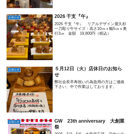
2026 干支『午』
お知らせ
2026 干支『午』 リアルデザイン屋久杉
一刀彫り午サイズ：高さ10㎝ｘ幅5㎝ｘ奥
行3㎝ 金額 19,800円（税込）
５月12日（火）店休日のお知ら
お知らせ
せ
弊社会長卒寿祝いの為急用の方はご連絡
下さい、中で作業はしております。
GW 23th anniversary 大創業
お知らせ
祭