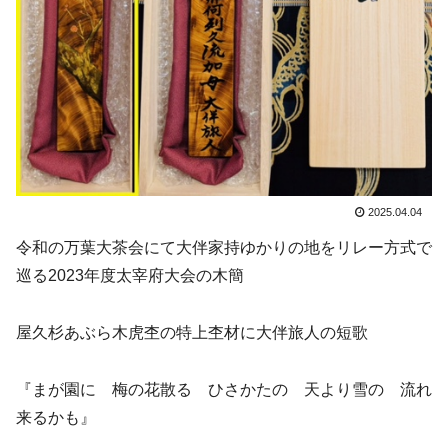
2025.04.04
令和の万葉大茶会にて大伴家持ゆかりの地をリレー方式で
巡る2023年度太宰府大会の木簡
屋久杉あぶら木虎杢の特上杢材に大伴旅人の短歌
『まが園に 梅の花散る ひさかたの 天より雪の 流れ
来るかも』