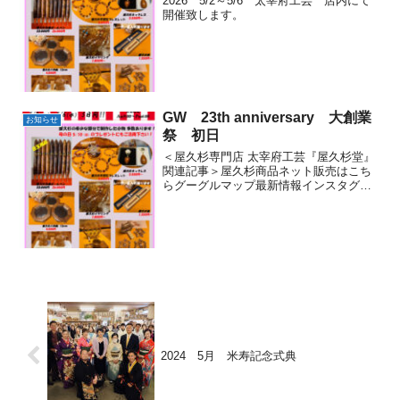
2026 5/2～5/6 太宰府工芸 店内にて
開催致します。
GW 23th anniversary 大創業
お知らせ
祭 初日
＜屋久杉専門店 太宰府工芸『屋久杉堂』
関連記事＞屋久杉商品ネット販売はこち
らグーグルマップ最新情報インスタグラ
ムFacebookーインスタグラムのメッセー
ジでも直接お問い合わせ下さいー
2024 5月 米寿記念式典