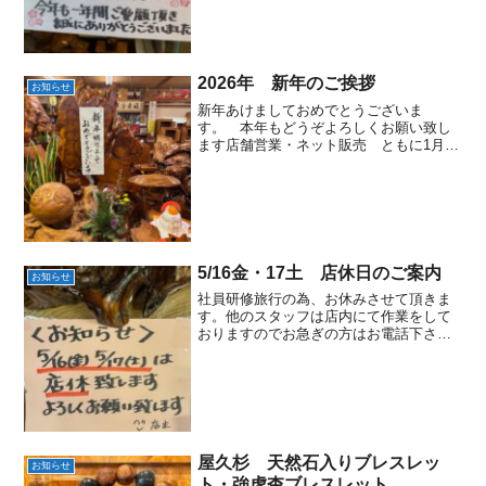
2026年 新年のご挨拶
お知らせ
新年あけましておめでとうございま
す。 本年もどうぞよろしくお願い致し
ます店舗営業・ネット販売 ともに1月5
日（月）Am9：00からの営業となりま
す 店舗：屋久杉専門店（株）太宰府
工芸 ネットショップ：『屋久杉
堂』2026年度 屋久杉福...
5/16金・17土 店休日のご案内
お知らせ
社員研修旅行の為、お休みさせて頂きま
す。他のスタッフは店内にて作業をして
おりますのでお急ぎの方はお電話下さい
ませ。TEL:０９２－９２４－０１２７
屋久杉 天然石入りブレスレッ
お知らせ
ト・強虎杢ブレスレット