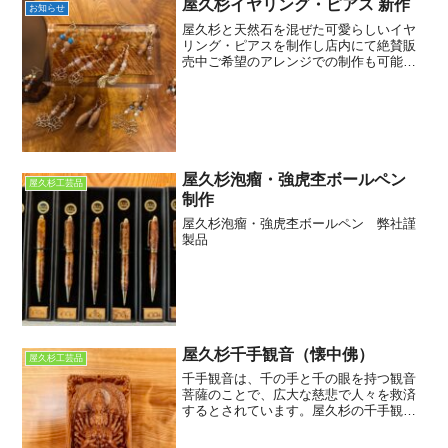
屋久杉イヤリング・ピアス 新作
お知らせ
屋久杉と天然石を混ぜた可愛らしいイヤ
リング・ピアスを制作し店内にて絶賛販
売中ご希望のアレンジでの制作も可能で
すので ご来店お待ちしております。
金額1,800円から＜屋久杉専門店 太宰府
工芸『屋久杉堂』 関連記事＞屋久杉商品
ネット販売はこち...
屋久杉泡瘤・強虎杢ボールペン
屋久杉工芸品
制作
屋久杉泡瘤・強虎杢ボールペン 弊社謹
製品
屋久杉千手観音（懐中佛）
屋久杉工芸品
千手観音は、千の手と千の眼を持つ観音
菩薩のことで、広大な慈悲で人々を救済
するとされています。屋久杉の千手観音
は、屋久杉の美しい木目と千手観音の荘
厳な姿が融合した、非常に貴重なもので