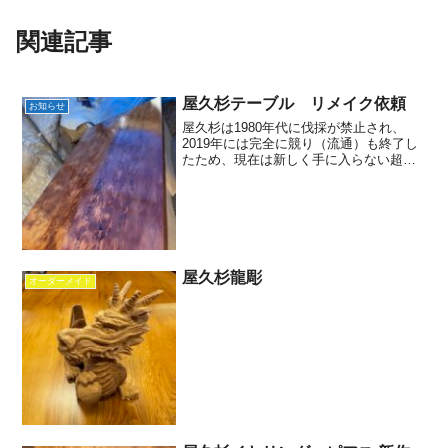
関連記事
屋久杉テーブル リメイク依頼
お知らせ
屋久杉は1980年代に伐採が禁止され、
2019年には完全に競り（流通）も終了し
たため、現在は新しく手に入らない超希
少な最高級木材となっています。屋久杉
製品の修理は、ただ傷を直すだけでな
く、何十年・何百年と生きてきた木の
「本来の美しさを蘇らせ...
屋久杉龍彫
オーダーメイド