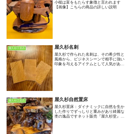
小槌は富をもたらす象徴と言われます
【画像】こちらの商品の詳しい説明
屋久杉名刺
屋久杉工芸品
屋久杉で作られた名刺は、その希少性と
風格から、ビジネスシーンで相手に強い
印象を与えるアイテムとして人気があり
ます。屋久杉の木目は、緻密で美しく、
独特の芳香があります。名刺交換の際
に、相手に心地よい印象を与えます。
【画像】こちらの商品を詳しく...
屋久杉自然置床
屋久杉工芸品
屋久杉置床：ダイナミックに自然を生か
した作りでずっしりと重みがあり綺麗な
杢の逸品ですネット販売『屋久杉堂』こ
ちらの商品の紹介＜屋久杉専門店 太宰府
工芸『屋久杉堂』 関連記事＞屋久杉商品
ネット販売はこちらグーグルマップ最新