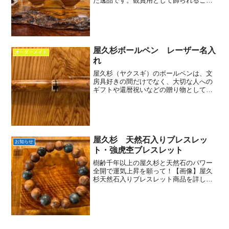
た逸品です。観賞用として飾られること
が多いですが、生活の中で癒しや開運、
無病息災などを願うお守りとして珍重さ
れることもあります
屋久杉ボールペン レーザー名入
オーダーメイド
れ
屋久杉（ヤクスギ）のボールペンは、文
房具好きの間だけでなく、大切な人への
ギフトや還暦祝いなどの贈り物としても
非常に人気が高い「一生モノ」の木軸ペ
ンです。屋久杉はその名前から、「厄が
過ぎる（屋久過ぎる）」「役を過ぎる
（今の役職を超えて出世する...
屋久杉 天然石入りブレスレッ
お知らせ
ト・強虎杢ブレスレット
樹齢千年以上の屋久杉と天然石のパワー
全開で運気上昇を願って！【画像】屋久
杉天然石入りブレスレット商品を詳しく
ご覧になれます屋久杉最大の特徴 虎杢の
中でも希少な部位 強虎杢のみを使用し
たブレスレット屋久杉強虎杢ブレスレッ
ト 16・18㎜ （サ...