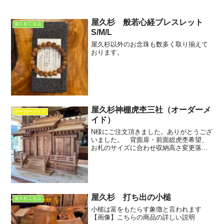
屋久杉 般若心経ブレスレット
屋久杉工芸品
S/M/L
屋久杉以外のお念珠も数多く取り揃えて
おります。
屋久杉神棚虎杢三社（オーダーメ
オーダーメイド
イド）
N様にご注文頂きました。ありがとうござ
いました。 背面扉・前面総虎杢希望、
お札のサイズに合わせ収納高さ変更落
款：日本伝統工芸 木芸士 矢野和也 （美
術年艦2023 ｐ415伝統木芸作家）
屋久杉 打ち出の小槌
屋久杉工芸品
小槌は富をもたらす象徴と言われます
【画像】こちらの商品の詳しい説明