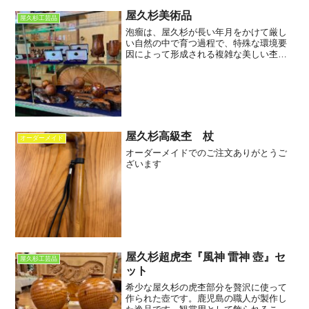
屋久杉美術品
屋久杉工芸品
泡瘤は、屋久杉が長い年月をかけて厳し
い自然の中で育つ過程で、特殊な環境要
因によって形成される複雑な美しい杢目
が特徴です。まるで泡が弾けたような細
かく入り組んだ模様は、一つとして同じ
ものがなく、自然が生み出した芸術品と
も言えるでしょう。宝珠は...
屋久杉高級杢 杖
オーダーメイド
オーダーメイドでのご注文ありがとうご
ざいます
屋久杉超虎杢『風神 雷神 壺』セ
屋久杉工芸品
ット
希少な屋久杉の虎杢部分を贅沢に使って
作られた壺です。鹿児島の職人が製作し