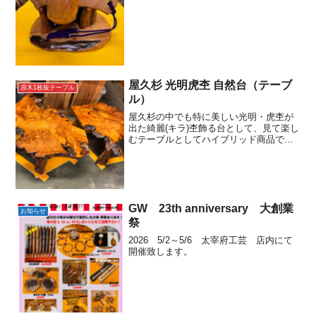
屋久杉 光明虎杢 自然台（テーブ
原木1枚板テーブル
ル）
屋久杉の中でも特に美しい光明・虎杢が
出た綺麗(キラ)杢飾る台として、見て楽し
むテーブルとしてハイブリッド商品で
す。
GW 23th anniversary 大創業
お知らせ
祭
2026 5/2～5/6 太宰府工芸 店内にて
開催致します。